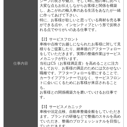
ジープの良さや魅力、そして時に他の車に比べて
大変な点もお伝えしながらお客様と関係を構築
し、あこがれの輸入車のある生活をあなたが一緒
に作ってあげて下さい。
特に、お客様が欲しいと思っている商材を売る事
ができる点や、インセンティブという形で反映さ
れる点でやりがいのある仕事です。
【2】サービスフロント
車検や点検でお越しになられたお客様に対して見
積りをご提案したり、納車後のアフターフォロー
をしていただきます。実際の整備作業はサービス
メカニックが行います。
仕事内容
当社はCS（お客様満足度）を高めることに注力
をしており、お客様の満足のためには欠かせない
職種です。アフターフォローを密にすることで、
カーライフプランナーではなく、サービスフロン
トに会いにくるためにお客様が来店されること
も。
お客様との関係構築力を磨いていけるお仕事で
す。
【3】サービスメカニック
車検や法定点検、自動車整備全般をしていただき
ます。ブランドの研修などで整備のスキルを高め
ていただき、整備のプロフェッショナルを目指し
ていただきます。