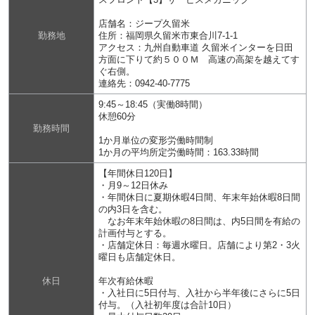
店舗名：ジープ久留米
勤務地
住所：福岡県久留米市東合川7-1-1
アクセス：九州自動車道 久留米インターを日田
方面に下りて約５００Ｍ 高速の高架を越えてす
ぐ右側。
連絡先：0942-40-7775
9:45～18:45（実働8時間）
休憩60分
勤務時間
1か月単位の変形労働時間制
1か月の平均所定労働時間：163.33時間
【年間休日120日】
・月9～12日休み
・年間休日に夏期休暇4日間、年末年始休暇8日間
の内3日を含む。
なお年末年始休暇の8日間は、内5日間を有給の
計画付与とする。
・店舗定休日：毎週水曜日。店舗により第2・3火
曜日も店舗定休日。
休日
年次有給休暇
・入社日に5日付与、入社から半年後にさらに5日
付与。（入社初年度は合計10日）