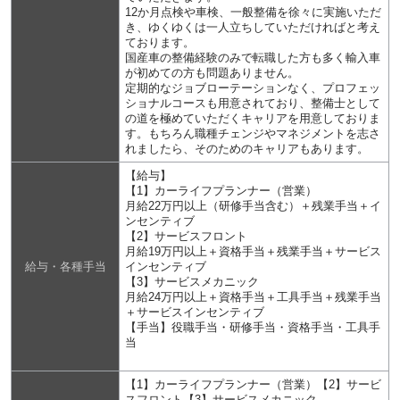
12か月点検や車検、一般整備を徐々に実施いただ
き、ゆくゆくは一人立ちしていただければと考え
ております。
国産車の整備経験のみで転職した方も多く輸入車
が初めての方も問題ありません。
定期的なジョブローテーションなく、プロフェッ
ショナルコースも用意されており、整備士として
の道を極めていただくキャリアを用意しておりま
す。もちろん職種チェンジやマネジメントを志さ
れましたら、そのためのキャリアもあります。
【給与】
【1】カーライフプランナー（営業）
月給22万円以上（研修手当含む）＋残業手当＋イ
ンセンティブ
【2】サービスフロント
月給19万円以上＋資格手当＋残業手当＋サービス
給与・各種手当
インセンティブ
【3】サービスメカニック
月給24万円以上＋資格手当＋工具手当＋残業手当
＋サービスインセンティブ
【手当】役職手当・研修手当・資格手当・工具手
当
【1】カーライフプランナー（営業）【2】サービ
スフロント【3】サービスメカニック