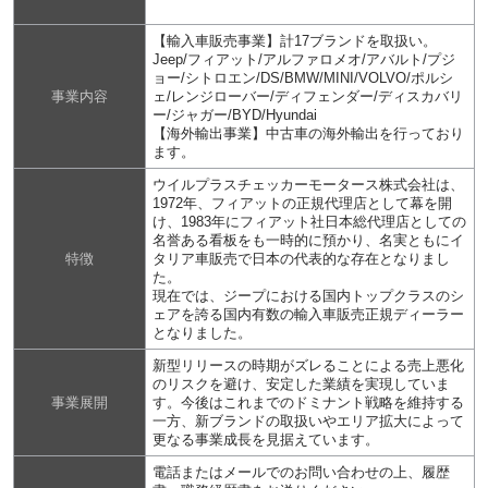
【輸入車販売事業】計17ブランドを取扱い。
Jeep/フィアット/アルファロメオ/アバルト/プジ
ョー/シトロエン/DS/BMW/MINI/VOLVO/ポルシ
事業内容
ェ/レンジローバー/ディフェンダー/ディスカバリ
ー/ジャガー/BYD/Hyundai
【海外輸出事業】中古車の海外輸出を行っており
ます。
ウイルプラスチェッカーモータース株式会社は、
1972年、フィアットの正規代理店として幕を開
け、1983年にフィアット社日本総代理店としての
名誉ある看板をも一時的に預かり、名実ともにイ
特徴
タリア車販売で日本の代表的な存在となりまし
た。
現在では、ジープにおける国内トップクラスのシ
ェアを誇る国内有数の輸入車販売正規ディーラー
となりました。
新型リリースの時期がズレることによる売上悪化
のリスクを避け、安定した業績を実現していま
事業展開
す。今後はこれまでのドミナント戦略を維持する
一方、新ブランドの取扱いやエリア拡大によって
更なる事業成長を見据えています。
電話またはメールでのお問い合わせの上、履歴