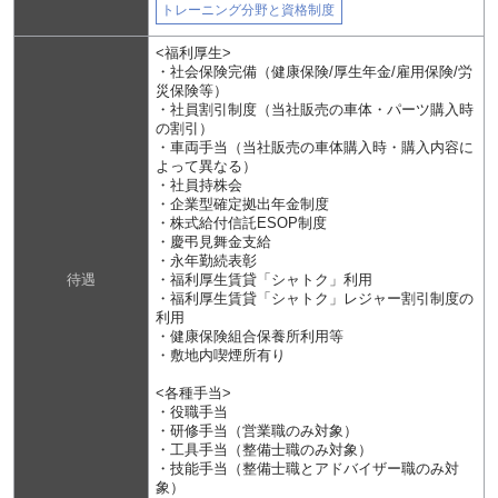
トレーニング分野と資格制度
<福利厚生>
・社会保険完備（健康保険/厚生年金/雇用保険/労
災保険等）
・社員割引制度（当社販売の車体・パーツ購入時
の割引）
・車両手当（当社販売の車体購入時・購入内容に
よって異なる）
・社員持株会
・企業型確定拠出年金制度
・株式給付信託ESOP制度
・慶弔見舞金支給
・永年勤続表彰
待遇
・福利厚生賃貸「シャトク」利用
・福利厚生賃貸「シャトク」レジャー割引制度の
利用
・健康保険組合保養所利用等
・敷地内喫煙所有り
<各種手当>
・役職手当
・研修手当（営業職のみ対象）
・工具手当（整備士職のみ対象）
・技能手当（整備士職とアドバイザー職のみ対
象）