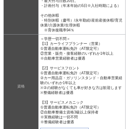
・最大付与日数20日。
・計画付与（年末年始の5日※入社時期による）
その他休暇
・特別休暇（慶弔）/永年勤続/産前産後休暇/育児
休業/介護休業/生理休暇
※育休復職率94％
＜学歴一切不問＞
【1】カーライフプランナー（営業）
①普通自動車運転免許（AT限定可）
②営業・販売・接客経験のいずれか1年以上
※自動車営業経験者は優遇
【2】サービスフロント
①普通自動車運転免許（AT限定可）
②カー用品店・ガソリンスタンド・自動車営業経
験のいずれか1年以上
資格
※②の経験がなくても車が好きな方は歓迎します
※整備経験者は優遇
【3】サービスメカニック
①普通自動車運転免許（AT限定可）
②自動車整備士資格3級以上保持者
※実務経験は一切不問
※整備経験者は優遇