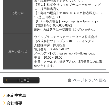
書・職務経歴書をお送りください。
【宛先】株式会社ウイルプラスホールディング
ス 採用担当宛て
応募方法
【ご郵送の場合】〒108-0014 東京都港区芝5-13-
15 芝三田森ビル8F
【Eメールの場合】saiyo_wph@willplus.co.jp
【電話番号】03-6635-8872
※送り方は選考に一切影響はございません。
ウイルプラスチェッカーモータース株式会社
（株式会社ウイルプラスホールディングス）
人財採用課 採用担当
電話番号：03-6635-8872
お問い合わせ
メールアドレス：saiyo_wph@willplus.co.jp
平日：10:00～18:00
土日：メールでご連絡下さい。3営業日以内に返
信いたします。
HOME
認定中古車
会社概要